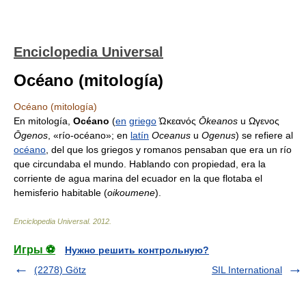
Enciclopedia Universal
Océano (mitología)
Océano (mitología)
En mitología,
Océano
(
en
griego
Ώκεανός
Ōkeanos
u Ωγενος
Ōgenos
, «río-océano»; en
latín
Oceanus
u
Ogenus
) se refiere al
océano
, del que los griegos y romanos pensaban que era un río
que circundaba el mundo. Hablando con propiedad, era la
corriente de agua marina del ecuador en la que flotaba el
hemisferio habitable (
oikoumene
).
Enciclopedia Universal
.
2012
.
Игры ⚽
Нужно решить контрольную?
(2278) Götz
SIL International