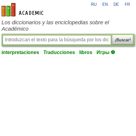
RU
EN
DE
FR
es-academic.com
Los diccionarios y las enciclopedias sobre el
Académico
¡Buscar!
interpretaciones
Traducciones
libros
Игры ⚽