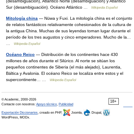
(desambiguación), Atlántico Norte (desambiguación) y Atlántico
Sur (desambiguación). Océano Atlántico …
Wikipedia Español
Mitología china
— Nüwa y Fuxi. La mitología china es el conjunto
de relatos fantásticos relativamente cohesionados de la cultura de
la antigua China. Muchas de sus leyendas toman lugar durante el
período de los tres augustos y cinco emperadores. Mucho de la…
…
Wikipedia Español
Océano Reico
— Distribución de los continentes hace 430
millones de años durante el Silúrico. Al norte se sitúan los
pequeños continentes de Siberia (el más alejado), Laurentia,
Báltica y Avalonia. El océano Reico se localiza entre estos y el
supercontinente… …
Wikipedia Español
© Academic, 2000-2026
18+
Contacte con nosotros:
Apoyo técnico
,
Publicidad
Exportación Diccionarios
, creado en PHP,
Joomla,
Drupal,
WordPress, MODx.